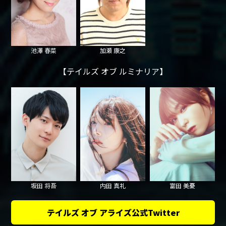
池澤 春菜
加瀬 康之
【テイルズ オブ ルミナリア】
坂田 将吾
内田 真礼
富田 美憂
テイルズ オブ アライズ公式Twitter