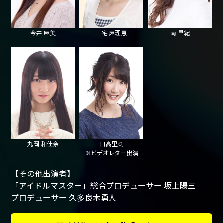
今井 麻美
三宅 麻理恵
南 早紀
丸岡 和佳奈
日高里菜
※ビデオレター出演
【その他出演者】
「アイドルマスター」総合プロデューサー 坂上陽三
プロデューサー 久多良木勇人