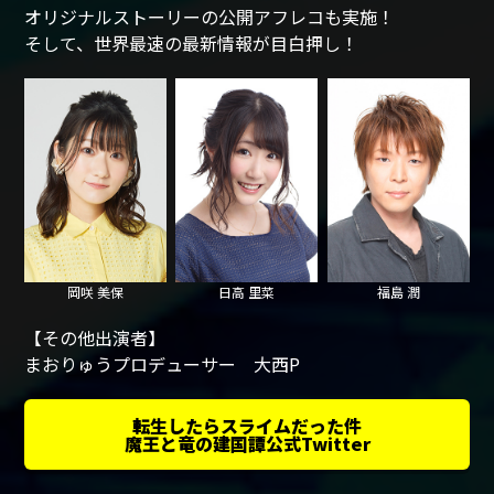
オリジナルストーリーの公開アフレコも実施！
そして、世界最速の最新情報が目白押し！
岡咲 美保
日高 里菜
福島 潤
【その他出演者】
まおりゅうプロデューサー 大西P
転生したらスライムだった件
魔王と竜の建国譚公式Twitter